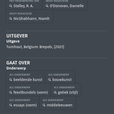
MET MEDEWERKING VAN
HEEFT REDACTEUR
Stalley, R. A.
O'Donovan, Danielle
HEEFT REDACTEUR
NicGhabhann, Niamh
UITGEVER
Uitgave
Turnhout, Belgium: Brepols, [2021]
GAAT OVER
Onderwerp
ALS ONDERWERP
ALS ONDERWERP
beeldende kunst
bouwkunst
ALS ONDERWERP
ALS ONDERWERP
feestbundels (vorm)
gotiek (stijl)
ALS ONDERWERP
ALS ONDERWERP
essays (vorm)
middeleeuwen