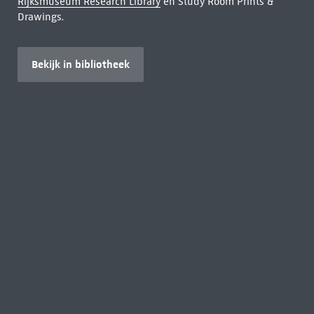
Rijksmuseum Research Library
en Study Room Prints &
Drawings.
Bekijk in bibliotheek