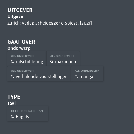
UITGEVER
Uitgave
Zürich: Verlag Scheidegger & Spiess, [2021]
GAAT OVER
Onderwerp
ALS ONDERWERP
ALS ONDERWERP
rolschildering
makimono
ALS ONDERWERP
ALS ONDERWERP
verhalende voorstellingen
manga
TYPE
Taal
HEEFT PUBLICATIE TAAL
Engels