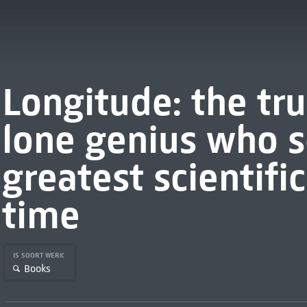
Longitude: the tru
lone genius who s
greatest scientifi
time
IS SOORT WERK
Books