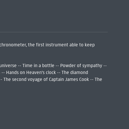
 chronometer, the first instrument able to keep
 universe -- Time in a bottle -- Powder of sympathy --
a -- Hands on Heaven's clock -- The diamond
s -- The second voyage of Captain James Cook -- The