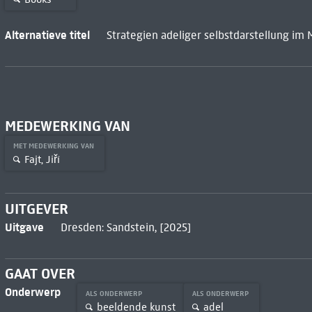
Alternatieve titel
Strategien adeliger selbstdarstellung im 
MEDEWERKING VAN
MET MEDEWERKING VAN
Fajt, Jiří
UITGEVER
Uitgave
Dresden: Sandstein, [2025]
GAAT OVER
Onderwerp
ALS ONDERWERP
ALS ONDERWERP
beeldende kunst
adel