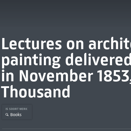
Lectures on archi
painting delivere
in November 1853
Thousand
IS SOORT WERK
Books