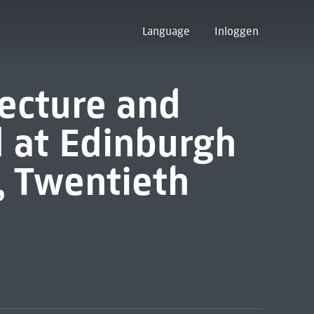
Language
Inloggen
tecture and
d at Edinburgh
, Twentieth