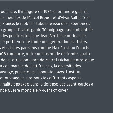
todidacte. Il inaugure en 1934 sa première galerie,
des meubles de Marcel Breuer et d'Alvar Aalto. C'est
n France, le mobilier tubulaire issu des expériences
n du groupe d'avant-garde Témoignage rassemblant de
 des peintres tels que Jean Bertholle ou Jean Le
le porte-voix de toute une génération d'artistes.
s et artistes parisiens comme Max Ernst ou Francis
 2008 comporte, outre un ensemble de trente-quatre
e de la correspondance de Marcel Michaud entretenue
s du marché de l'art français, la diversité des
vrage, publié en collaboration avec l'Institut
 cet ouvrage éclaire, sous les différents aspects
rsonnalité engagée dans la défense des avant-gardes à
onde Guerre mondiale."--P. [4] of cover.