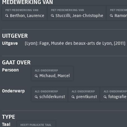
MEDEWERKING VAN
MET MEDEWERKING VAN
MET MEDEWERKING VAN
MET MEDEW
Berthon, Laurence
Stuccilli, Jean-Christophe
Ramond
UITGEVER
Uitgave
[Lyon]: Fage, Musée des beaux-arts de Lyon, [2011]
GAAT OVER
Persoon
ALS ONDERWERP
Michaud, Marcel
Onderwerp
ALS ONDERWERP
ALS ONDERWERP
ALS ONDERWER
schilderkunst
prentkunst
fotografie
TYPE
Taal
HEEFT PUBLICATIE TAAL