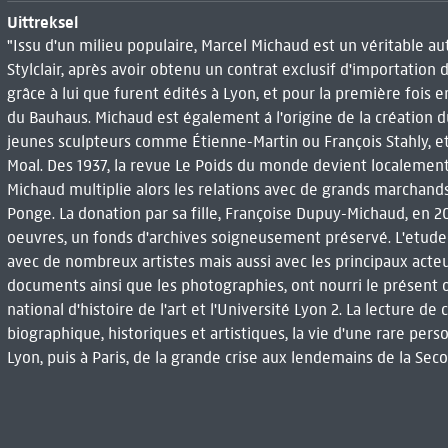
Uittreksel
"Issu d'un milieu populaire, Marcel Michaud est un véritable au
Stylclair, après avoir obtenu un contrat exclusif d'importation 
grâce à lui que furent édités à Lyon, et pour la première fois e
du Bauhaus. Michaud est également á l'origine de la créatio
jeunes sculpteurs comme Étienne-Martin ou François Stahly, et
Moal. Des 1937, la revue Le Poids du monde devient localement 
Michaud multiplie alors les relations avec de grands marchand
Ponge. La donation par sa fille, Françoise Dupuy-Michaud, en
oeuvres, un fonds d'archives soigneusement préservé. L'etud
avec de nombreux artistes mais aussi avec les principaux acteur
documents ainsi que les photographies, ont nourri le présent ou
national d'histoire de l'art et l'Université Lyon 2. La lecture de
biographique, historiques et artistiques, la vie d'une rare pe
Lyon, puis à Paris, de la grande crise aux lendemains de la Sec