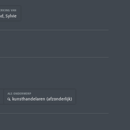
ERKING VAN
, Sylvie
P
ALS ONDERWERP
kunsthandelaren (afzonderlijk)