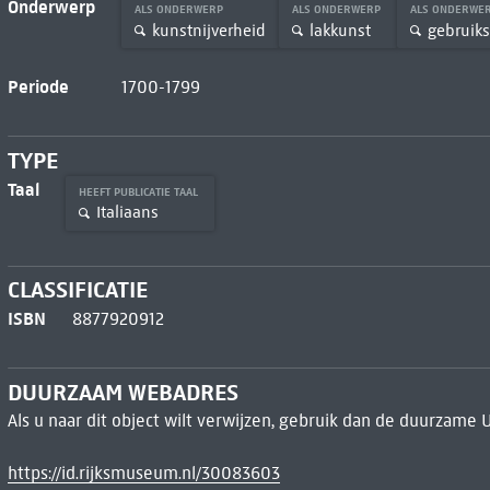
Onderwerp
ALS ONDERWERP
ALS ONDERWERP
ALS ONDERWE
kunstnijverheid
lakkunst
gebruik
Periode
1700-1799
TYPE
Taal
HEEFT PUBLICATIE TAAL
Italiaans
CLASSIFICATIE
ISBN
8877920912
DUURZAAM WEBADRES
Als u naar dit object wilt verwijzen, gebruik dan de duurzame 
https://id.rijksmuseum.nl/30083603