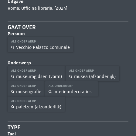
Uitgave
Roma: Officina libraria, [2024]
GAAT OVER
Persoon
ALS ONDERWERP
Vecchio Palazzo Comunale
Onderwerp
ALS ONDERWERP
ALS ONDERWERP
museumgidsen (vorm)
musea (afzonderlijk)
ALS ONDERWERP
ALS ONDERWERP
museografie
interieurdecoraties
ALS ONDERWERP
paleizen (afzonderlijk)
TYPE
Taal