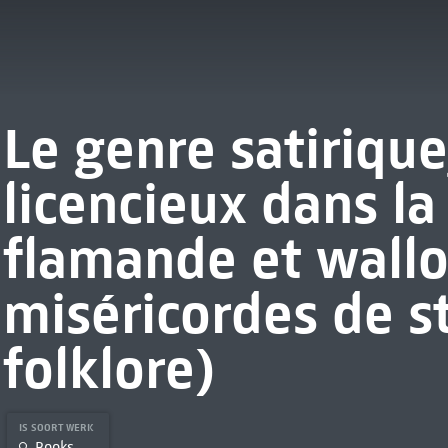
Le genre satirique
licencieux dans la
flamande et wallo
miséricordes de st
folklore)
IS SOORT WERK
Books