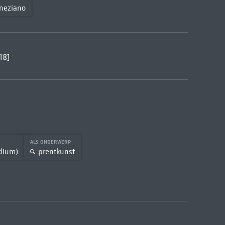
eneziano
18]
ALS ONDERWERP
dium)
prentkunst