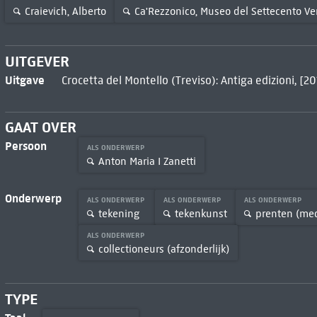
Craievich, Alberto
Ca'Rezzonico, Museo del Settecento V
UITGEVER
Uitgave
Crocetta del Montello (Treviso): Antiga edizioni, [20
GAAT OVER
Persoon
ALS ONDERWERP
Anton Maria I Zanetti
Onderwerp
ALS ONDERWERP
ALS ONDERWERP
ALS ONDERWERP
tekening
tekenkunst
prenten (me
ALS ONDERWERP
collectioneurs (afzonderlijk)
TYPE