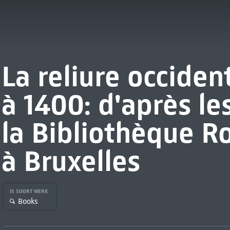
La reliure occiden
à 1400: d'après le
la Bibliothèque Ro
à Bruxelles
IS SOORT WERK
Books