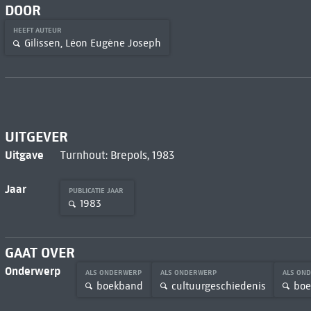
DOOR
HEEFT AUTEUR
Gilissen, Léon Eugène Joseph
UITGEVER
Uitgave
Turnhout: Brepols, 1983
Jaar
PUBLICATIE JAAR
1983
GAAT OVER
Onderwerp
ALS ONDERWERP
ALS ONDERWERP
ALS ON
boekband
cultuurgeschiedenis
boe