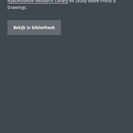
Rijksmuseum Research Library
en Study Room Prints &
Drawings.
Bekijk in bibliotheek