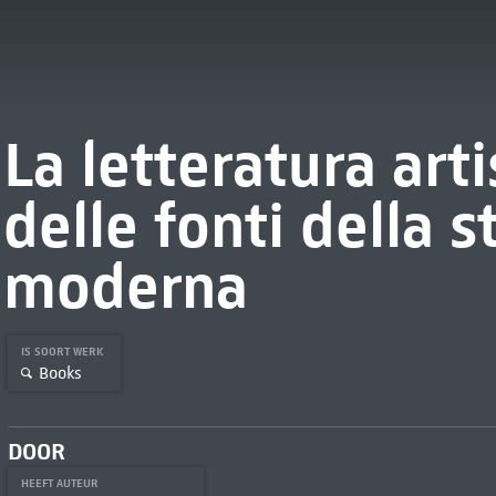
La letteratura art
delle fonti della s
moderna
IS SOORT WERK
Books
DOOR
HEEFT AUTEUR