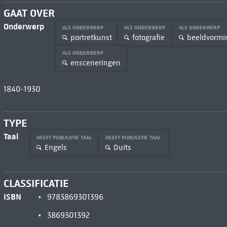
GAAT OVER
Onderwerp
ALS ONDERWERP
ALS ONDERWERP
ALS ONDERWERP
portretkunst
fotografie
beeldvormi
ALS ONDERWERP
ensceneringen
1840-1930
TYPE
Taal
HEEFT PUBLICATIE TAAL
HEEFT PUBLICATIE TAAL
Engels
Duits
CLASSIFICATIE
ISBN
9783869301396
3869301392