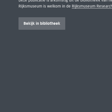
Deze publicatie is afkomstig uit de bibliotheek van 
Rijksmuseum is welkom in de
Rijksmuseum Research
Bekijk in bibliotheek