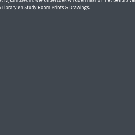
het Rijksmuseum. Wie onderzoek wil doen naar of met behulp van
 Library
en Study Room Prints & Drawings.