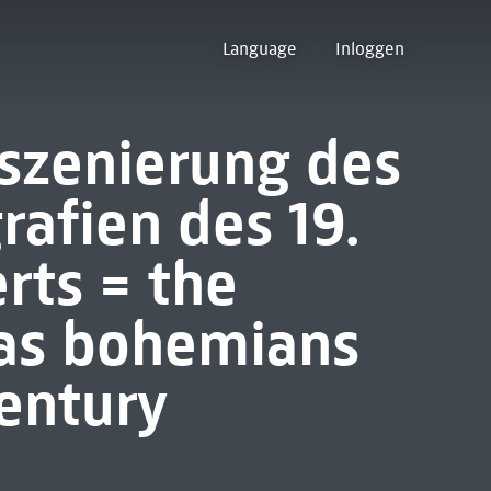
Language
Inloggen
szenierung des
rafien des 19.
rts = the
s as bohemians
century