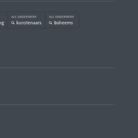
ALS ONDERWERP
ALS ONDERWERP
ng
kunstenaars
Boheems