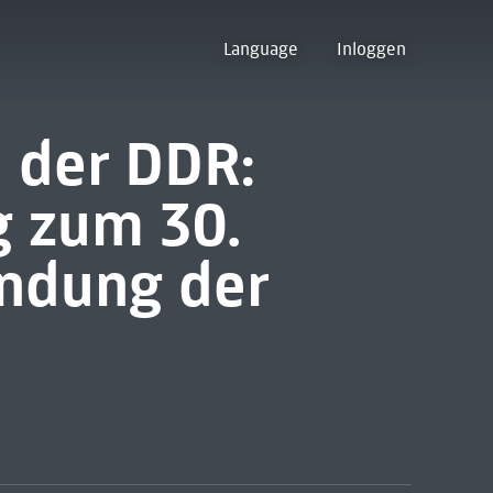
Language
Inloggen
 der DDR:
g zum 30.
ündung der