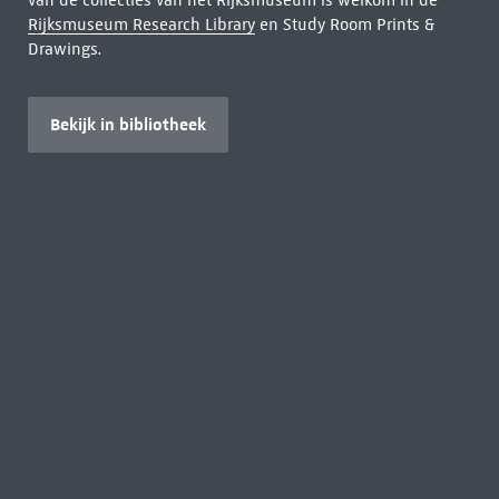
van de collecties van het Rijksmuseum is welkom in de
Rijksmuseum Research Library
en Study Room Prints &
Drawings.
Bekijk in bibliotheek