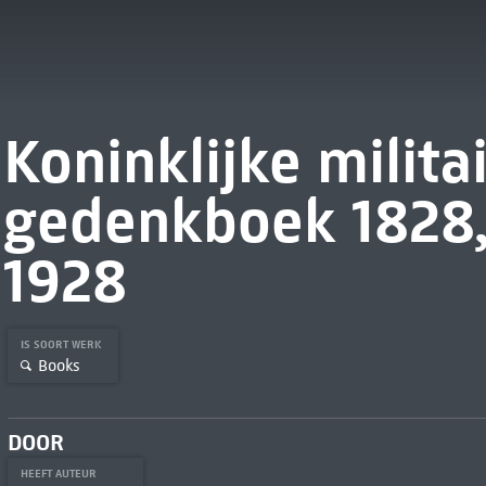
Koninklijke milita
gedenkboek 1828,
1928
IS SOORT WERK
Books
DOOR
HEEFT AUTEUR