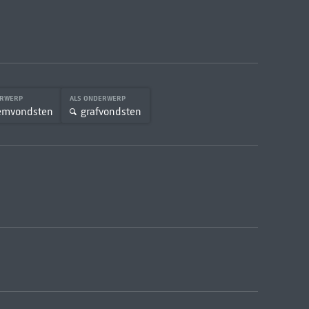
ERWERP
ALS ONDERWERP
emvondsten
grafvondsten