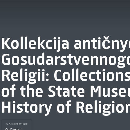
Kollekcija antičn
Gosudarstvennogo 
Religii: Collection
of the State Muse
History of Religio
IS SOORT WERK
Books