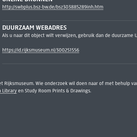
http://swbplus.bsz-bw.de/bsz303885289inh.htm
DUURZAAM WEBADRES
Als u naar dit object wilt verwijzen, gebruik dan de duurzame 
https://id.rijksmuseum.nl/300251556
het Rijksmuseum. Wie onderzoek wil doen naar of met behulp van
 Library
en Study Room Prints & Drawings.