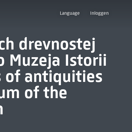
Language
Inloggen
ych drevnostej
Muzeja Istorii
s of antiquities
um of the
n