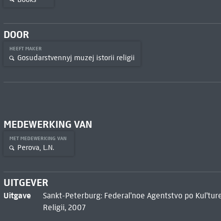
DOOR
HEEFT MAKER
Gosudarstvennyj muzej istorii religii
MEDEWERKING VAN
MET MEDEWERKING VAN
Perova, L.N.
UITGEVER
Uitgave
Sankt-Peterburg: Federalʹnoe Agentstvo po Kulʹture
Religii, 2007