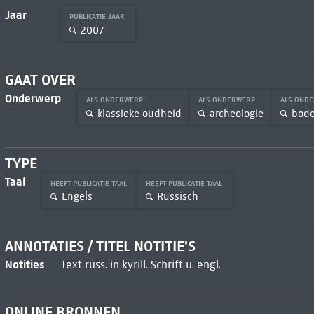
Jaar
PUBLICATIE JAAR
2007
GAAT OVER
Onderwerp
ALS ONDERWERP
ALS ONDERWERP
ALS OND
klassieke oudheid
archeologie
bod
TYPE
Taal
HEEFT PUBLICATIE TAAL
HEEFT PUBLICATIE TAAL
Engels
Russisch
ANNOTATIES / TITEL NOTITIE'S
Notities
Text russ. in kyrill. Schrift u. engl.
ONLINE BRONNEN