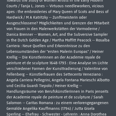
Towards the Study of Women Artists in the Early Modern
Courts / Tanja L. Jones -- Virtuous needleworkers, vicious
apes : the embroideries of Mary Queen of Scots and Bess of
Hardwick / M A Katritzky -- Zunftmeisterin oder
Ausgeschlossene? Möglichkeiten und Grenzen der Mitarbeit
von Frauen in den Malerwerkstätten der Vormoderne /
Danica Brenner -- Women, Art, and the Subversive Sampler
in the Dutch Golden Age / Martha Moffitt Peacock -- Rosalba
Carriera : Neue Quellen und Erkenntnisse zu den
Lebensumständen der "ersten Malerin Europas" / Heiner
Krellig -- Die Künstlerinnen an der Académie royale de
peinture et de sculpture 1648-1793 : Eine Analyse im Lichte
verschiedener Formen der Kunsttradierung / Valentine von
Fellenberg -- Künstlerfrauen des Settecento Veneziano :
Angela Carriera Pellegrini, Angela Fontana Marieschi Albotto
und Cecilia Guardi Tiepolo / Heiner Krellig --
Handlungsräume von Berufskünstlerinnen in Paris jenseits
der Académie royale de peinture et de sculpture / Sarah
Salomon -- Caritas Romana : zu einem verlorengegangenen
Gemälde Angelika Kauffmanns (1794) / Jutta Gisela
Sperling -- Ehefrau - Schwester - Lehrerin : Anna Dorothea