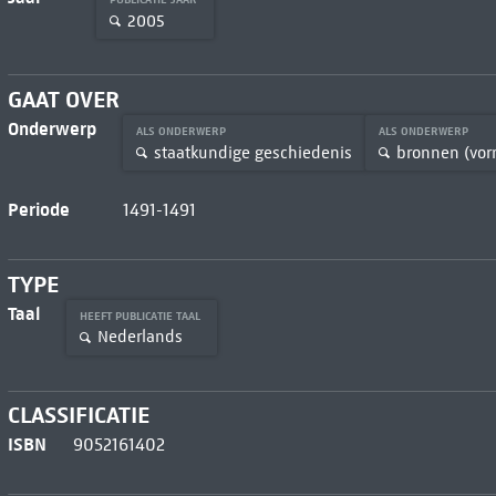
2005
GAAT OVER
Onderwerp
ALS ONDERWERP
ALS ONDERWERP
staatkundige geschiedenis
bronnen (vor
Periode
1491-1491
TYPE
Taal
HEEFT PUBLICATIE TAAL
Nederlands
CLASSIFICATIE
ISBN
9052161402