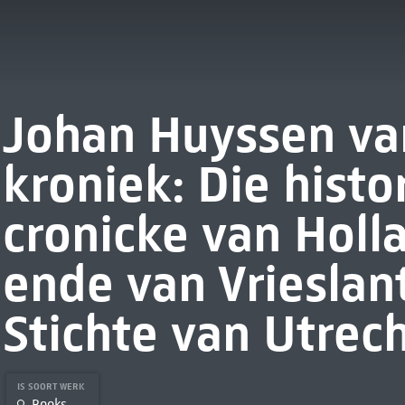
Johan Huyssen va
kroniek: Die histor
cronicke van Holla
ende van Vrieslan
Stichte van Utrec
IS SOORT WERK
Books