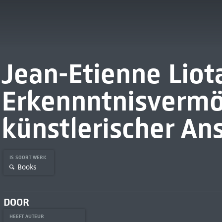
Jean-Etienne Liot
Erkennntnisverm
künstlerischer An
IS SOORT WERK
Books
DOOR
HEEFT AUTEUR