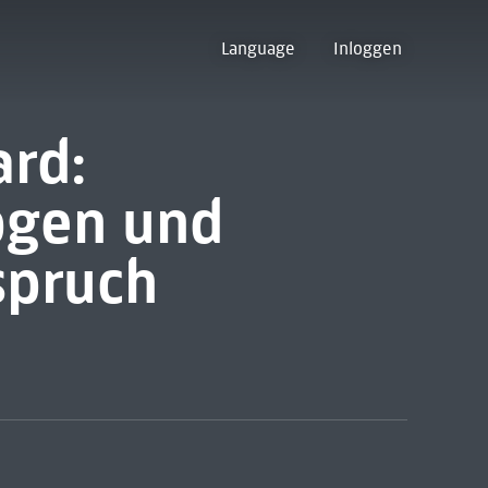
Language
Inloggen
ard:
ögen und
spruch