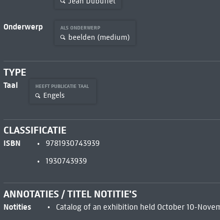
Jean Dubuffet
Onderwerp
ALS ONDERWERP
beelden (medium)
TYPE
Taal
HEEFT PUBLICATIE TAAL
Engels
CLASSIFICATIE
ISBN
9781930743939
1930743939
ANNOTATIES / TITEL NOTITIE'S
Notities
Catalog of an exhibition held October 10-Nove