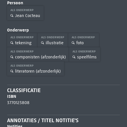
Persoon
ALS ONDERWERP
Jean Cocteau
Onderwerp
ALS ONDERWERP
ALS ONDERWERP
ALS ONDERWERP
tekening
illustratie
foto
ALS ONDERWERP
ALS ONDERWERP
componisten (afzonderlijk)
speelfilms
ALS ONDERWERP
literatoren (afzonderlijk)
CLASSIFICATIE
ISBN
3770123808
ANNOTATIES / TITEL NOTITIE'S
Notities