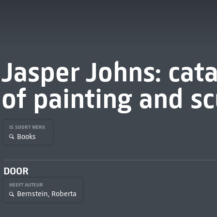
Jasper Johns: cat
of painting and s
IS SOORT WERK
Books
DOOR
HEEFT AUTEUR
Bernstein, Roberta