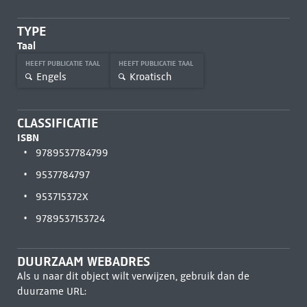
TYPE
Taal
HEEFT PUBLICATIE TAAL
HEEFT PUBLICATIE TAAL
Engels
Kroatisch
CLASSIFICATIE
ISBN
9789537784799
9537784797
953715372X
9789537153724
DUURZAAM WEBADRES
Als u naar dit object wilt verwijzen, gebruik dan de
duurzame URL: