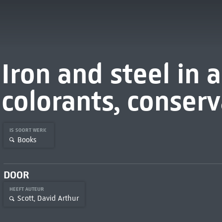
Iron and steel in a
colorants, conser
IS SOORT WERK
Books
DOOR
HEEFT AUTEUR
Scott, David Arthur