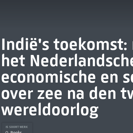
Indië's toekomst: 
het Nederlandsche
economische en so
over zee na den 
wereldoorlog
IS SOORT WERK
Books