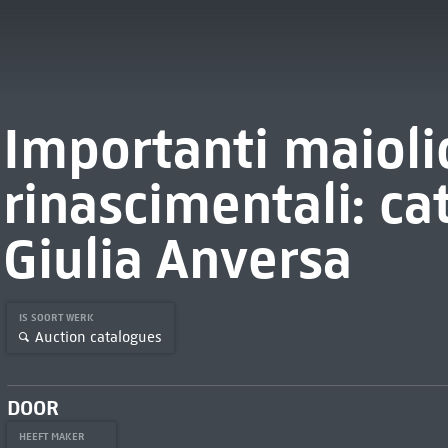
Importanti maioli
rinascimentali: ca
Giulia Anversa
IS SOORT WERK
Auction catalogues
DOOR
HEEFT MAKER