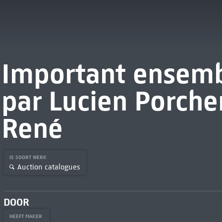
Important ensemb
par Lucien Porcher
René
IS SOORT WERK
Auction catalogues
DOOR
HEEFT MAKER