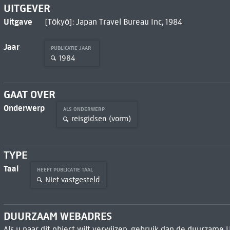
UITGEVER
Uitgave
[Tōkyō]: Japan Travel Bureau Inc, 1984
Jaar
PUBLICATIE JAAR
1984
GAAT OVER
Onderwerp
ALS ONDERWERP
reisgidsen (vorm)
TYPE
Taal
HEEFT PUBLICATIE TAAL
Niet vastgesteld
DUURZAAM WEBADRES
Als u naar dit object wilt verwijzen, gebruik dan de duurzame 