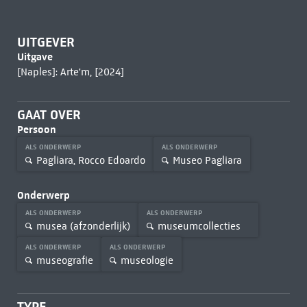
UITGEVER
Uitgave
[Naples]: Arte'm, [2024]
GAAT OVER
Persoon
ALS ONDERWERP
ALS ONDERWERP
Pagliara, Rocco Edoardo
Museo Pagliara
Onderwerp
ALS ONDERWERP
ALS ONDERWERP
musea (afzonderlijk)
museumcollecties
ALS ONDERWERP
ALS ONDERWERP
museografie
museologie
TYPE