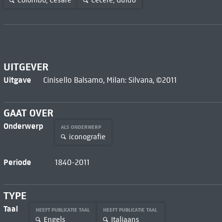
Colombo, Cesare
Cecere, Guido
UITGEVER
Uitgave
Cinisello Balsamo, Milan: Silvana, ©2011
GAAT OVER
Onderwerp
ALS ONDERWERP
iconografie
Periode
1840-2011
TYPE
Taal
HEEFT PUBLICATIE TAAL
HEEFT PUBLICATIE TAAL
Engels
Italiaans