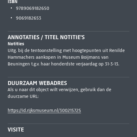
ISBN
9789069182650
9069182653
ANNOTATIES / TITEL NOTITIE'S
Notities
Uitg. bij de tentoonstelling met hoogtepunten uit Renilde
Hammachers aankopen in Museum Boijmans van
Beuningen t.g.v. haar honderdste verjaardag op 31-3-13.
DUURZAAM WEBADRES
Als u naar dit object wilt verwijzen, gebruik dan de
duurzame URL:
https://id.rijksmuseum.nl/300215725
VISITE