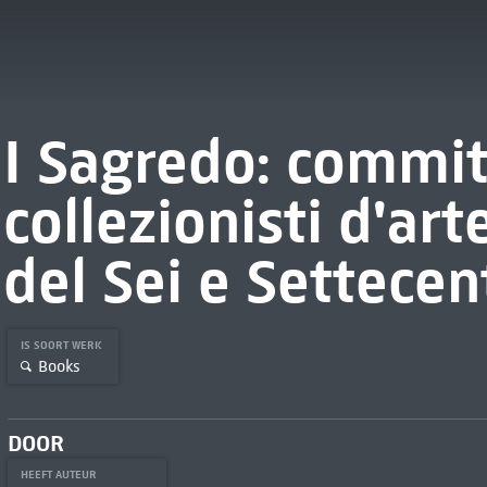
I Sagredo: commit
collezionisti d'art
del Sei e Settecen
IS SOORT WERK
Books
DOOR
HEEFT AUTEUR