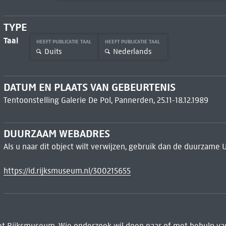
TYPE
Taal
HEEFT PUBLICATIE TAAL
HEEFT PUBLICATIE TAAL
Duits
Nederlands
DATUM EN PLAATS VAN GEBEURTENIS
Tentoonstelling Galerie De Pol, Pannerden, 25.11-18.12.1989
DUURZAAM WEBADRES
Als u naar dit object wilt verwijzen, gebruik dan de duurzame 
https://id.rijksmuseum.nl/300215655
het Rijksmuseum. Wie onderzoek wil doen naar of met behulp van