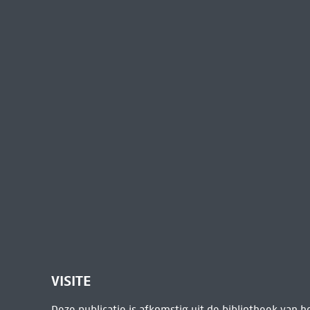
VISITE
Deze publicatie is afkomstig uit de bibliotheek van 