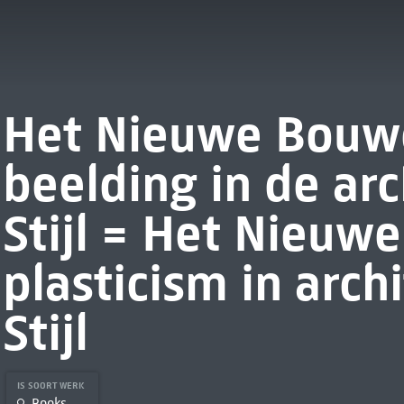
Het Nieuwe Bouw
beelding in de arc
Stijl = Het Nieuw
plasticism in arch
Stijl
IS SOORT WERK
Books