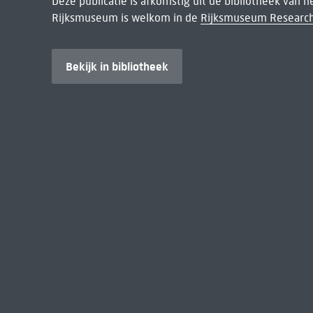
Deze publicatie is afkomstig uit de bibliotheek van 
Rijksmuseum is welkom in de
Rijksmuseum Research
Bekijk in bibliotheek