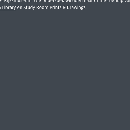
het Rijksmuseum. Wie onderzoek wil doen naar of met behulp van
 Library
en Study Room Prints & Drawings.