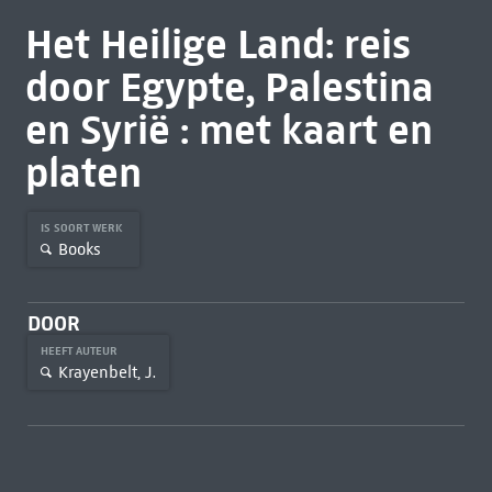
Het Heilige Land: reis
door Egypte, Palestina
en Syrië : met kaart en
platen
IS SOORT WERK
Books
DOOR
HEEFT AUTEUR
Krayenbelt, J.