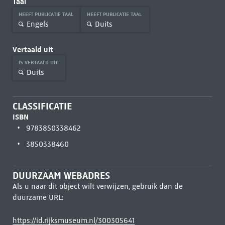
Taal
HEEFT PUBLICATIE TAAL
HEEFT PUBLICATIE TAAL
Engels
Duits
Vertaald uit
IS VERTAALD UIT
Duits
CLASSIFICATIE
ISBN
9783850338462
3850338460
DUURZAAM WEBADRES
Als u naar dit object wilt verwijzen, gebruik dan de
duurzame URL:
https://id.rijksmuseum.nl/300305641