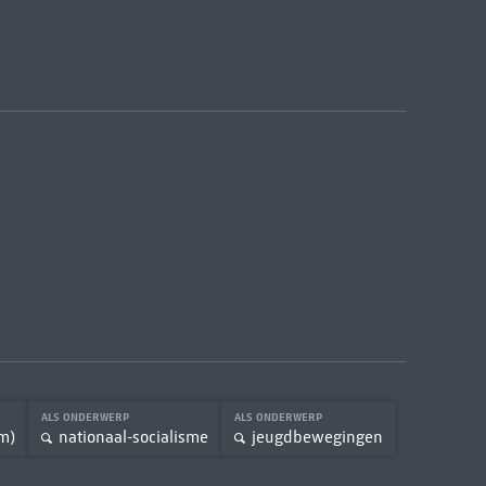
ALS ONDERWERP
ALS ONDERWERP
m)
nationaal-socialisme
jeugdbewegingen