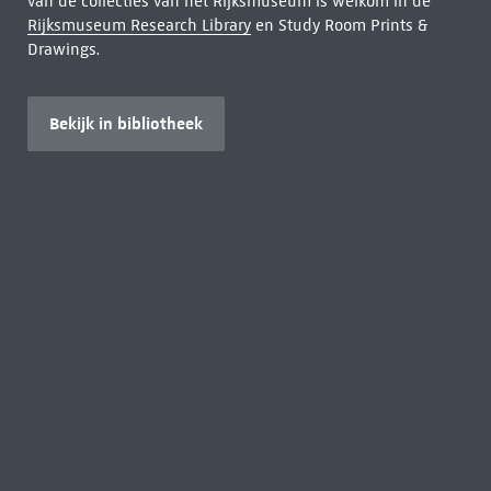
van de collecties van het Rijksmuseum is welkom in de
Rijksmuseum Research Library
en Study Room Prints &
Drawings.
Bekijk in bibliotheek