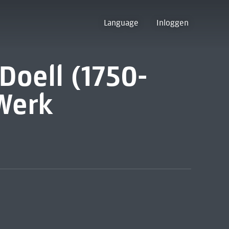
Language
Inloggen
Doell (1750-
Werk