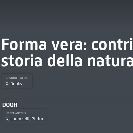
Forma vera: contr
storia della natur
IS SOORT WERK
Books
DOOR
HEEFT AUTEUR
Lorenzelli, Pietro