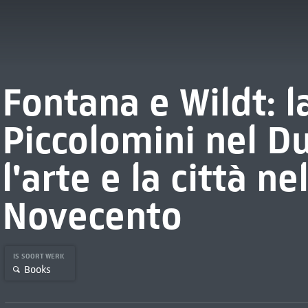
Fontana e Wildt: l
Piccolomini nel D
l'arte e la città n
Novecento
IS SOORT WERK
Books