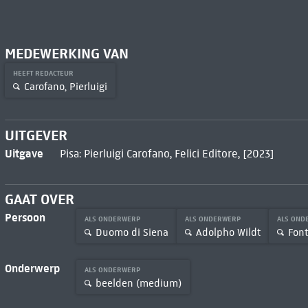
MEDEWERKING VAN
HEEFT REDACTEUR
Carofano, Pierluigi
UITGEVER
Uitgave
Pisa: Pierluigi Carofano, Felici Editore, [2023]
GAAT OVER
Persoon
ALS ONDERWERP
ALS ONDERWERP
ALS ON
Duomo di Siena
Adolpho Wildt
Font
Onderwerp
ALS ONDERWERP
beelden (medium)