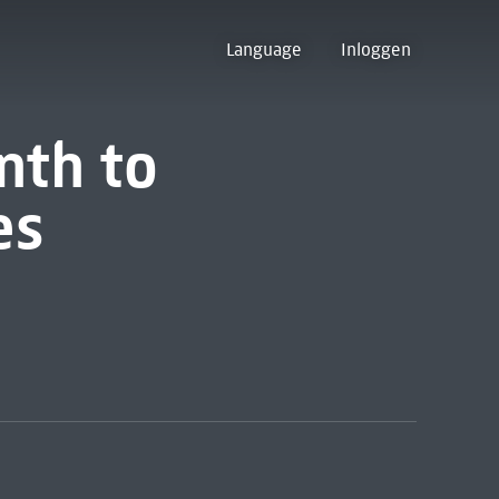
Language
Inloggen
enth to
es