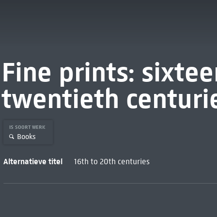
Fine prints: sixte
twentieth centuri
IS SOORT WERK
Books
Alternatieve titel
16th to 20th centuries