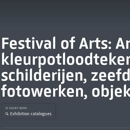
Festival of Arts: A
kleurpotloodteke
schilderijen, zeef
fotowerken, objek
IS SOORT WERK
Exhibition catalogues