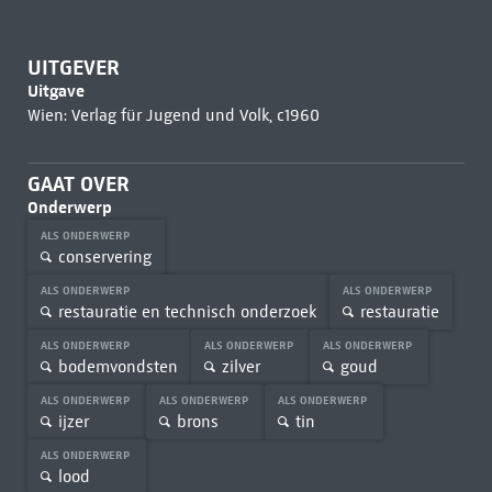
UITGEVER
Uitgave
Wien: Verlag für Jugend und Volk, c1960
GAAT OVER
Onderwerp
ALS ONDERWERP
conservering
ALS ONDERWERP
ALS ONDERWERP
restauratie en technisch onderzoek
restauratie
ALS ONDERWERP
ALS ONDERWERP
ALS ONDERWERP
bodemvondsten
zilver
goud
ALS ONDERWERP
ALS ONDERWERP
ALS ONDERWERP
ijzer
brons
tin
ALS ONDERWERP
lood