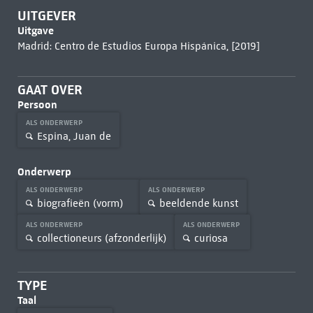
UITGEVER
Uitgave
Madrid: Centro de Estudios Europa Hispánica, [2019]
GAAT OVER
Persoon
ALS ONDERWERP
Espina, Juan de
Onderwerp
ALS ONDERWERP
ALS ONDERWERP
biografieën (vorm)
beeldende kunst
ALS ONDERWERP
ALS ONDERWERP
collectioneurs (afzonderlijk)
curiosa
TYPE
Taal