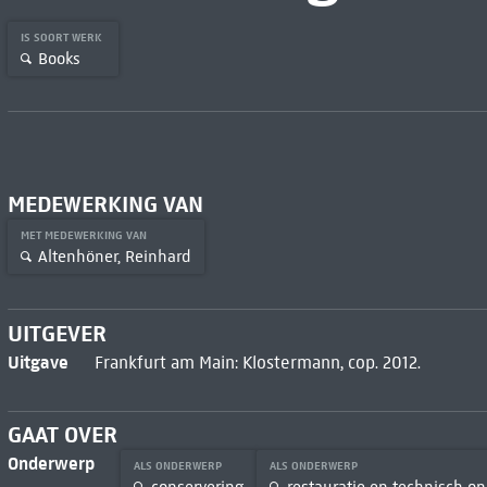
IS SOORT WERK
Books
MEDEWERKING VAN
MET MEDEWERKING VAN
Altenhöner, Reinhard
UITGEVER
Uitgave
Frankfurt am Main: Klostermann, cop. 2012.
GAAT OVER
Onderwerp
ALS ONDERWERP
ALS ONDERWERP
conservering
restauratie en technisch o