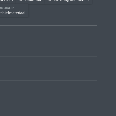
ONDERWERP
rchiefmateriaal