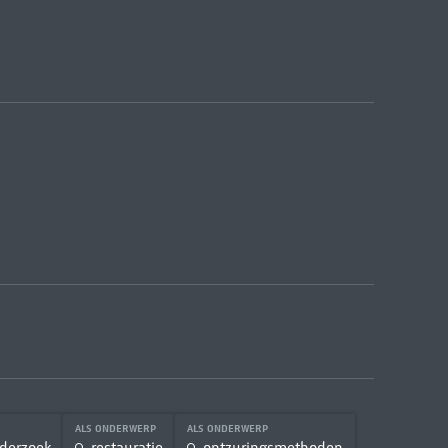
ALS ONDERWERP
ALS ONDERWERP
nderzoek
restauratie
ontzuringsmethoden