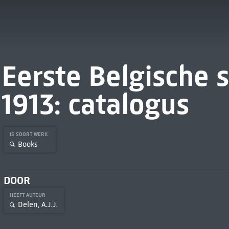
Eerste Belgische 
1913: catalogus
IS SOORT WERK
Books
DOOR
HEEFT AUTEUR
Delen, A.J.J.